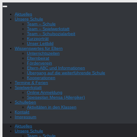
Zum
Inhalt
Aktuelles
springen
Unsere Schule
Team – Schule
Team – Spielwerkstatt
Team – Schulsozialarbeit
Kurzporträt
Unser Leitbild
Wissenswertes für Eltern
Unterrichtszeiten
Elternbeirat
Förderverein
Eltern-ABC und Informationen
Übergang auf die weiterführende Schule
Kooperationen
Termine & Ferien
Spielwerkstatt
Online Anmeldung
Speiseplan Mensa (Allergiker)
Schulleben
Aktivitäten in den Klassen
Kontakt
Impressum
Aktuelles
Unsere Schule
Team – Schule