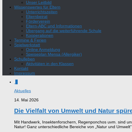
Unser Leitbild
Wissenswertes für Eltern
Unterrichtszeiten
Elternbeirat
Förderverein
Eltern-ABC und Informationen
Übergang auf die weiterführende Schule
Kooperationen
Termine & Ferien
Spielwerkstatt
Online Anmeldung
Speiseplan Mensa (Allergiker)
Schulleben
Aktivitäten in den Klassen
Kontakt
Impressum
0
Aktuelles
14. Mai 2026
Die Vielfalt von Umwelt und Natur spüre
Mit Handwerk, Insektenforschern, Regenponchos uvm. sind unser
Natur! Ganz unterschiedliche Bereiche von „Natur und Umwelt“.