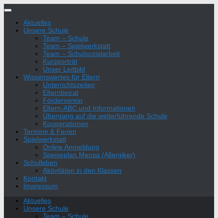
Zum
Inhalt
Aktuelles
springen
Unsere Schule
Team – Schule
Team – Spielwerkstatt
Team – Schulsozialarbeit
Kurzporträt
Unser Leitbild
Wissenswertes für Eltern
Unterrichtszeiten
Elternbeirat
Förderverein
Eltern-ABC und Informationen
Übergang auf die weiterführende Schule
Kooperationen
Termine & Ferien
Spielwerkstatt
Online Anmeldung
Speiseplan Mensa (Allergiker)
Schulleben
Aktivitäten in den Klassen
Kontakt
Impressum
Aktuelles
Unsere Schule
Team – Schule