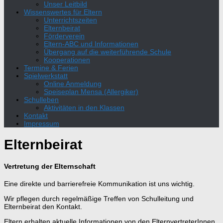
Unser Leitbild
Wissenswertes für Eltern
Unterrichtszeiten
Elternbeirat
Förderverein
Eltern-ABC und Informationen
Übergang auf die weiterführende Schule
Kooperationen
Termine & Ferien
Spielwerkstatt
Online Anmeldung
Speiseplan Mensa (Allergiker)
Schulleben
Aktivitäten in den Klassen
Kontakt
Impressum
Elternbeirat
Vertretung der Elternschaft
Eine direkte und barrierefreie Kommunikation ist uns wichtig.
Wir pflegen durch regelmäßige Treffen von Schulleitung und
Elternbeirat den Kontakt.
Eltern erhalten aktuelle Informationen von den ElternvertreterInnen