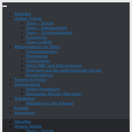
Zum
Inhalt
Aktuelles
springen
Unsere Schule
Team – Schule
Team – Spielwerkstatt
Team – Schulsozialarbeit
Kurzporträt
Unser Leitbild
Wissenswertes für Eltern
Unterrichtszeiten
Elternbeirat
Förderverein
Eltern-ABC und Informationen
Übergang auf die weiterführende Schule
Kooperationen
Termine & Ferien
Spielwerkstatt
Online Anmeldung
Speiseplan Mensa (Allergiker)
Schulleben
Aktivitäten in den Klassen
Kontakt
Impressum
Aktuelles
Unsere Schule
Team – Schule