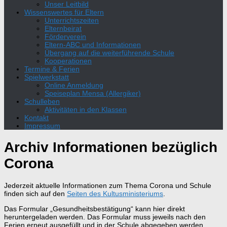
Unser Leitbild
Wissenswertes für Eltern
Unterrichtszeiten
Elternbeirat
Förderverein
Eltern-ABC und Informationen
Übergang auf die weiterführende Schule
Kooperationen
Termine & Ferien
Spielwerkstatt
Online Anmeldung
Speiseplan Mensa (Allergiker)
Schulleben
Aktivitäten in den Klassen
Kontakt
Impressum
Archiv Informationen bezüglich
Corona
Jederzeit aktuelle Informationen zum Thema Corona und Schule
finden sich auf den
Seiten des Kultusministeriums
.
Das Formular „Gesundheitsbestätigung“ kann hier direkt
heruntergeladen werden. Das Formular muss jeweils nach den
Ferien erneut ausgefüllt und in der Schule abgegeben werden.