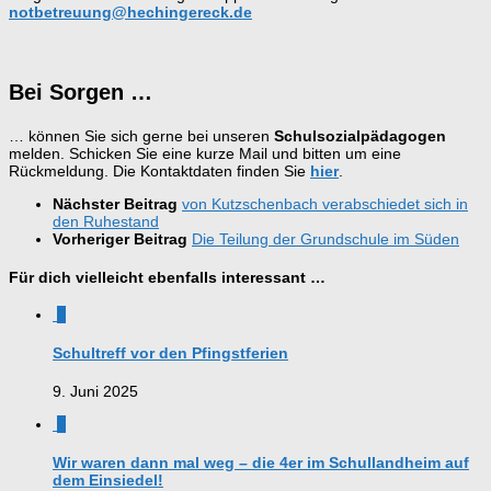
notbetreuung@hechingereck.de
Bei Sorgen …
… können Sie sich gerne bei unseren
Schulsozialpädagogen
melden. Schicken Sie eine kurze Mail und bitten um eine
Rückmeldung. Die Kontaktdaten finden Sie
hier
.
Nächster Beitrag
von Kutzschenbach verabschiedet sich in
den Ruhestand
Vorheriger Beitrag
Die Teilung der Grundschule im Süden
Für dich vielleicht ebenfalls interessant …
0
Schultreff vor den Pfingstferien
9. Juni 2025
0
Wir waren dann mal weg – die 4er im Schullandheim auf
dem Einsiedel!