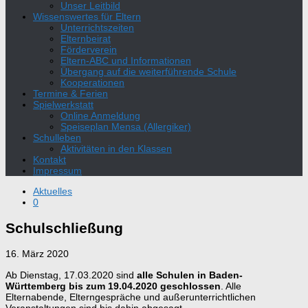
Unser Leitbild
Wissenswertes für Eltern
Unterrichtszeiten
Elternbeirat
Förderverein
Eltern-ABC und Informationen
Übergang auf die weiterführende Schule
Kooperationen
Termine & Ferien
Spielwerkstatt
Online Anmeldung
Speiseplan Mensa (Allergiker)
Schulleben
Aktivitäten in den Klassen
Kontakt
Impressum
Aktuelles
0
Schulschließung
16. März 2020
Ab Dienstag, 17.03.2020 sind
alle Schulen in Baden-
Württemberg bis zum 19.04.2020 geschlossen
. Alle
Elternabende, Elterngespräche und außerunterrichtlichen
Veranstaltungen sind bis dahin abgesagt.