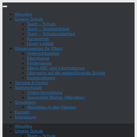
Zum
Inhalt
Aktuelles
springen
Unsere Schule
Team – Schule
Team – Spielwerkstatt
Team – Schulsozialarbeit
Kurzporträt
Unser Leitbild
Wissenswertes für Eltern
Unterrichtszeiten
Elternbeirat
Förderverein
Eltern-ABC und Informationen
Übergang auf die weiterführende Schule
Kooperationen
Termine & Ferien
Spielwerkstatt
Online Anmeldung
Speiseplan Mensa (Allergiker)
Schulleben
Aktivitäten in den Klassen
Kontakt
Impressum
Aktuelles
Unsere Schule
Team – Schule