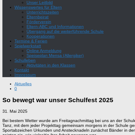
Unser Leitbild
Wissenswertes für Eltern
Unterrichtszeiten
Elternbeirat
Förderverein
Eltern-ABC und Informationen
Übergang auf die weiterführende Schule
Kooperationen
Termine & Ferien
Spielwerkstatt
Online Anmeldung
Speiseplan Mensa (Allergiker)
Schulleben
Aktivitäten in den Klassen
Kontakt
Impressum
Aktuelles
0
So bewegt war unser Schulfest 2025
31. Mai 2025
Bei bestem Wetter wurde am Freitagnachmittag bei uns an der Schule
Tanz, mit dem jeder Projekttag gemeinsam morgens in der Schule ges
Sportabzeichen Urkunden und Anstecknadeln zunächst Bänder in der
zeigten sie, wie vielseitig ihre Arbeit gewesen war.