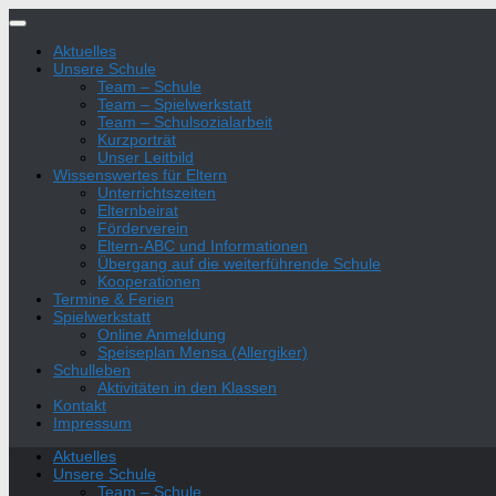
Zum
Inhalt
Aktuelles
springen
Unsere Schule
Team – Schule
Team – Spielwerkstatt
Team – Schulsozialarbeit
Kurzporträt
Unser Leitbild
Wissenswertes für Eltern
Unterrichtszeiten
Elternbeirat
Förderverein
Eltern-ABC und Informationen
Übergang auf die weiterführende Schule
Kooperationen
Termine & Ferien
Spielwerkstatt
Online Anmeldung
Speiseplan Mensa (Allergiker)
Schulleben
Aktivitäten in den Klassen
Kontakt
Impressum
Aktuelles
Unsere Schule
Team – Schule