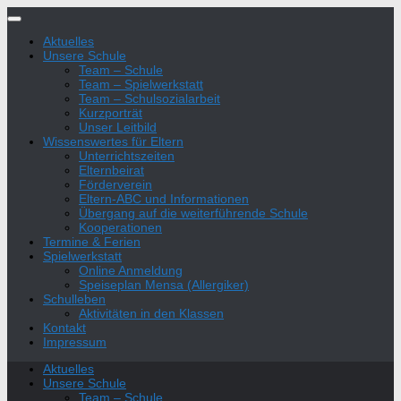
Zum
Inhalt
Aktuelles
springen
Unsere Schule
Team – Schule
Team – Spielwerkstatt
Team – Schulsozialarbeit
Kurzporträt
Unser Leitbild
Wissenswertes für Eltern
Unterrichtszeiten
Elternbeirat
Förderverein
Eltern-ABC und Informationen
Übergang auf die weiterführende Schule
Kooperationen
Termine & Ferien
Spielwerkstatt
Online Anmeldung
Speiseplan Mensa (Allergiker)
Schulleben
Aktivitäten in den Klassen
Kontakt
Impressum
Aktuelles
Unsere Schule
Team – Schule