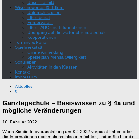
Unser Leitbild
Wissenswertes für Eltern
Unterrichtszeiten
Elternbeirat
Förderverein
Eltern-ABC und Informationen
Übergang auf die weiterführende Schule
Kooperationen
Termine & Ferien
Spielwerkstatt
Online Anmeldung
Speiseplan Mensa (Allergiker)
Schulleben
Aktivitäten in den Klassen
Kontakt
Impressum
Aktuelles
0
Ganztagschule – Basiswissen zu § 4a und
mögliche Veränderungen
10. Februar 2022
Wenn Sie die Infoveranstaltung am 8.2.2022 verpasst haben oder
die Informationen nochmals nachlesen möchten, finden Sie hier die